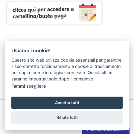
Azienda Regionale Diritto allo Studio Universitario
Usiamo i cookie!
P. I. 05913670484 | C. F. 94164020482
Domicilio digitale:
dsutoscana@postacert.toscana.it
Questo sito web utilizza cookie essenziali per garantire
(abilitato alla ricezione di soli messaggi di posta elettronica certificata)
il suo corretto funzionamento e cookie di tracciamento
per capire come interagisci con esso. Questi ultimi
saranno impostati solo dopo il consenso.
Fammi scegliere
Accetta tutti
Privacy
Rifiuta tutti