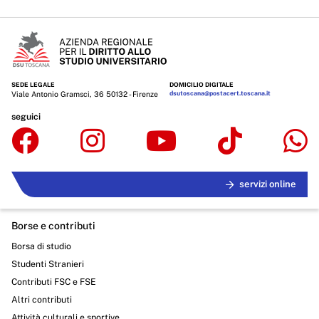
Enti controllati
Attività e procedimenti
Provvedimenti
SEDE LEGALE
DOMICILIO DIGITALE
Provvedimenti organi indirizzo politico
Viale Antonio Gramsci, 36 50132 - Firenze
dsutoscana@postacert.toscana.it
seguici
Provvedimenti dirigenti amministrativi
Controlli sulle imprese
Bandi di gara e contratti
servizi online
Sovvenzioni, contributi, sussidi, vantaggi economici
Borse e contributi
Bilanci
Borsa di studio
Studenti Stranieri
Beni immobili e gestione patrimonio
Contributi FSC e FSE
Controlli e rilievi sull'amministrazione
Altri contributi
Attività culturali e sportive