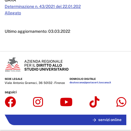
GARA
Servizi erogati
Determinazione n. 43/2021 del 22.01.202
Allegato
Pagamenti dell'amministrazione
Opere pubbliche
Ultimo aggiornamento: 03.03.2022
Pianificazione e governo del territorio
Informazioni ambientali
Interventi straordinari e di emergenza
Altri contenuti
SEDE LEGALE
DOMICILIO DIGITALE
Viale Antonio Gramsci, 36 50132 - Firenze
dsutoscana@postacert.toscana.it
Attuazione misure PNRR
seguici
servizi online