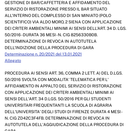
GESTIONE DI BAR/CAFFETTERIA E AFFIDAMENTO DEL
Enti controllati
SERVIZIO DI RISTORAZIONE PRESSO IL BAR SITUATO
ALL’INTERNO DEL COMPLESSO DI SAN MINIATO (POLO
Attività e procedimenti
SCIENTIFICO) VIA ALDO MORO, 2 SIENA CON APPLICAZIONE
Provvedimenti
DEI CRITERI AMBIENTALI MINIMI AI SENSI DELL’ART. 34 D. LGS.
50/2016 - DURATA 36 MESI - N. CIG 8256330B0B.
Provvedimenti organi indirizzo politico
DETERMINAZIONE DI REVOCA IN AUTOTUTELA
DELL’INDIZIONE DELLA PROCEDURA DI GARA
Provvedimenti dirigenti amministrativi
Determinazione n. 20/2021 del 13.01.2021
Allegato
Controlli sulle imprese
Bandi di gara e contratti
PROCEDURA AI SENSI ART. 36, COMMA 2 LETT. A) DEL D.LGS.
50/2016 SVOLTA CON MODALITA' TELEMATICA PER L'
Sovvenzioni, contributi, sussidi, vantaggi economici
AFFIDAMENTO IN APPALTO DEL SERVIZIO DI RISTORAZIONE
CON APPLICAZIONE DEI CRITERI AMBIENTALI MINIMI AI
Bilanci
SENSI DELL'ART. 34 D.LGS. 50/2016 PER GLI STUDENTI
UNIVERSITARI FREQUENTANTI LA SCUOLA DI AGRARIA
Beni immobili e gestione patrimonio
DELL'UNIVERSITA' DEGLI STUDI DI FIRENZE DURATA 4 MESI -
N. CIG ZD42C3F4FB. DETERMINAZIONE DI REVOCA IN
Controlli e rilievi sull'amministrazione
AUTOTUTELA DELL'AGGIUDICAZIONE DELLA PROCEDURA DI