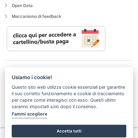
Open Data
Meccanismo di feedback
Azienda Regionale Diritto allo Studio Universitario
Usiamo i cookie!
P. I. 05913670484 | C. F. 94164020482
Domicilio digitale:
dsutoscana@postacert.toscana.it
Questo sito web utilizza cookie essenziali per garantire
(abilitato alla ricezione di soli messaggi di posta elettronica certificata)
il suo corretto funzionamento e cookie di tracciamento
per capire come interagisci con esso. Questi ultimi
saranno impostati solo dopo il consenso.
Fammi scegliere
Accetta tutti
Privacy