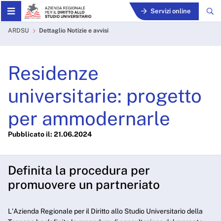
Skip to Main Content
Servizi online
Residenze universitarie: p
ARDSU
Dettaglio Notizie e avvisi
Residenze
universitarie: progetto
per ammodernarle
Pubblicato il: 21.06.2024
Definita la procedura per
promuovere un partneriato
L'Azienda Regionale per il Diritto allo Studio Universitario della