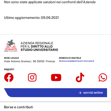
Non sono state applicate sanzioni nei confronti dell'Azienda
Enti controllati
Attività e procedimenti
Ultimo aggiornamento: 09.06.2021
Provvedimenti
Provvedimenti organi indirizzo politico
Provvedimenti dirigenti amministrativi
Controlli sulle imprese
SEDE LEGALE
DOMICILIO DIGITALE
Bandi di gara e contratti
Viale Antonio Gramsci, 36 50132 - Firenze
dsutoscana@postacert.toscana.it
seguici
Sovvenzioni, contributi, sussidi, vantaggi economici
Bilanci
Beni immobili e gestione patrimonio
servizi online
Controlli e rilievi sull'amministrazione
Borse e contributi