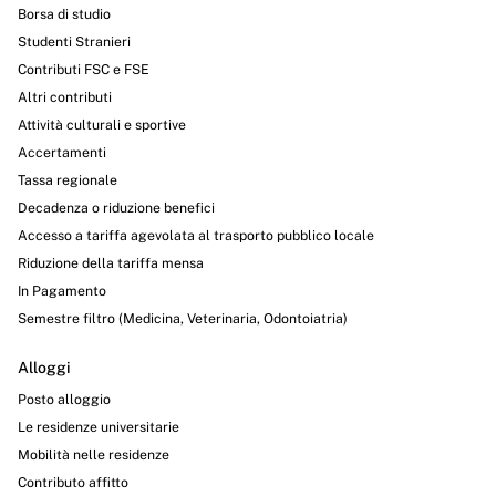
Servizi erogati
Borsa di studio
Studenti Stranieri
Pagamenti dell'amministrazione
Contributi FSC e FSE
Opere pubbliche
Altri contributi
Attività culturali e sportive
Pianificazione e governo del territorio
Accertamenti
Tassa regionale
Informazioni ambientali
Decadenza o riduzione benefici
Interventi straordinari e di emergenza
Accesso a tariffa agevolata al trasporto pubblico locale
Riduzione della tariffa mensa
Altri contenuti
In Pagamento
Semestre filtro (Medicina, Veterinaria, Odontoiatria)
Attuazione misure PNRR
Alloggi
Posto alloggio
Le residenze universitarie
Mobilità nelle residenze
Contributo affitto