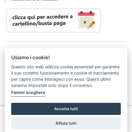
Azienda Regionale Diritto allo Studio Universitario
Usiamo i cookie!
P. I. 05913670484 | C. F. 94164020482
Domicilio digitale:
dsutoscana@postacert.toscana.it
Questo sito web utilizza cookie essenziali per garantire
(abilitato alla ricezione di soli messaggi di posta elettronica certificata)
il suo corretto funzionamento e cookie di tracciamento
per capire come interagisci con esso. Questi ultimi
saranno impostati solo dopo il consenso.
Fammi scegliere
Accetta tutti
Privacy
Rifiuta tutti