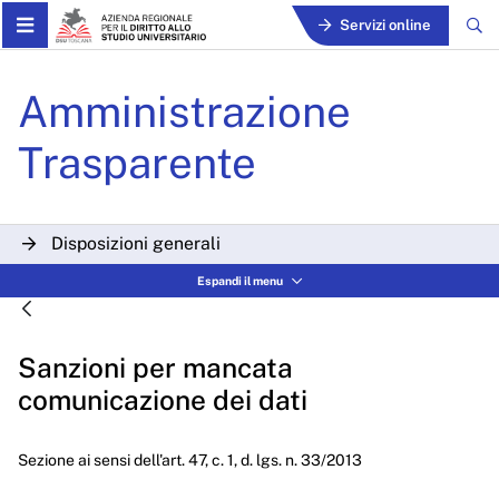
Skip to Main Content
Servizi online
Sanzioni per mancata comun
Amministrazione
Trasparente
Disposizioni generali
Espandi il menu
Organizzazione
Consulenti e collaboratori
Sanzioni per mancata
Personale
comunicazione dei dati
Bandi di concorso
Sezione ai sensi dell'art. 47, c. 1, d. lgs. n. 33/2013
Performance