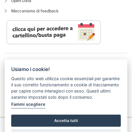
Open Data
Meccanismo di feedback
Azienda Regionale Diritto allo Studio Universitario
Usiamo i cookie!
P. I. 05913670484 | C. F. 94164020482
Domicilio digitale:
dsutoscana@postacert.toscana.it
Questo sito web utilizza cookie essenziali per garantire
(abilitato alla ricezione di soli messaggi di posta elettronica certificata)
il suo corretto funzionamento e cookie di tracciamento
per capire come interagisci con esso. Questi ultimi
saranno impostati solo dopo il consenso.
Fammi scegliere
Accetta tutti
Privacy