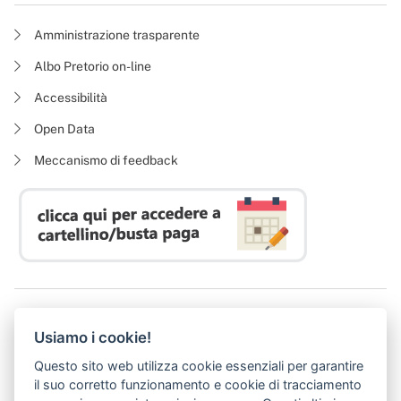
Amministrazione trasparente
Albo Pretorio on-line
Accessibilità
Open Data
Meccanismo di feedback
Azienda Regionale Diritto allo Studio Universitario
Usiamo i cookie!
P. I. 05913670484 | C. F. 94164020482
Domicilio digitale:
dsutoscana@postacert.toscana.it
Questo sito web utilizza cookie essenziali per garantire
(abilitato alla ricezione di soli messaggi di posta elettronica certificata)
il suo corretto funzionamento e cookie di tracciamento