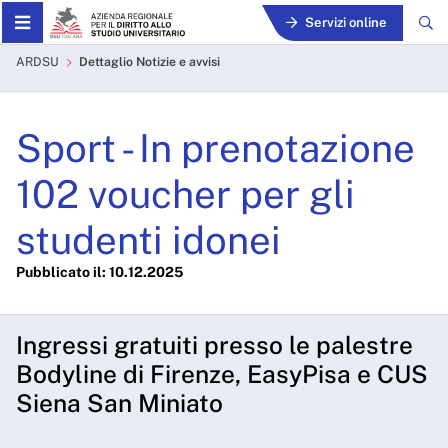
Skip to Main Content
Servizi online
Sport - In prenotazione 102
ARDSU
Dettaglio Notizie e avvisi
Sport - In prenotazione
102 voucher per gli
studenti idonei
Pubblicato il: 10.12.2025
Ingressi gratuiti presso le palestre
Bodyline di Firenze, EasyPisa e CUS
Siena San Miniato