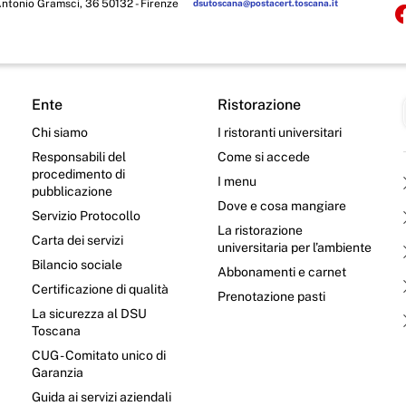
Antonio Gramsci, 36 50132 - Firenze
dsutoscana@postacert.toscana.it
Ente
Ristorazione
Chi siamo
I ristoranti universitari
Responsabili del
Come si accede
procedimento di
I menu
pubblicazione
Dove e cosa mangiare
Servizio Protocollo
La ristorazione
Carta dei servizi
universitaria per l’ambiente
Bilancio sociale
Abbonamenti e carnet
Certificazione di qualità
Prenotazione pasti
La sicurezza al DSU
Toscana
CUG - Comitato unico di
Garanzia
e
Guida ai servizi aziendali