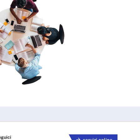
eguici
servizi online