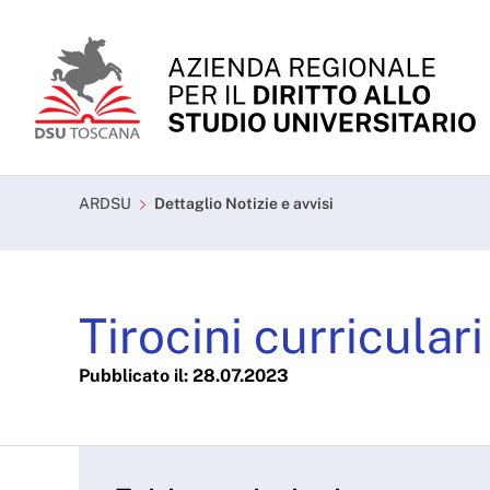
Skip to Main Content
Tirocini curriculari a.a
ARDSU
Dettaglio Notizie e avvisi
Tirocini curricular
Pubblicato il: 28.07.2023