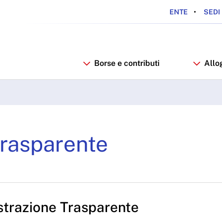
ENTE
SEDI 
Borse e contributi
Allo
rente - ARDSU
rasparente
trazione Trasparente