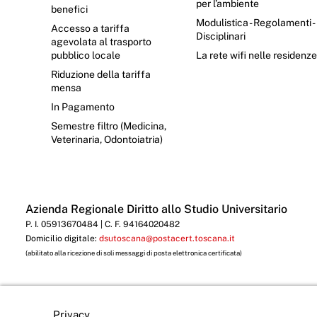
per l’ambiente
benefici
Modulistica - Regolamenti -
Accesso a tariffa
Disciplinari
agevolata al trasporto
pubblico locale
La rete wifi nelle residenz
Riduzione della tariffa
mensa
In Pagamento
Semestre filtro (Medicina,
Veterinaria, Odontoiatria)
Azienda Regionale Diritto allo Studio Universitario
P. I. 05913670484 | C. F. 94164020482
Domicilio digitale:
dsutoscana@postacert.toscana.it
(abilitato alla ricezione di soli messaggi di posta elettronica certificata)
Privacy