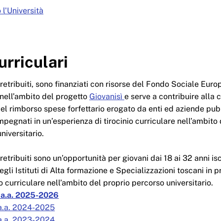
l'Università
urriculari
ri retribuiti, sono finanziati con risorse del Fondo Sociale Eur
a nell’ambito del progetto
Giovanisì
e serve a contribuire alla 
 del rimborso spese forfettario erogato da enti ed aziende pub
mpegnati in un’esperienza di tirocinio curriculare nell’ambito 
niversitario.
i retribuiti sono un’opportunità per giovani dai 18 ai 32 anni isc
egli Istituti di Alta formazione e Specializzazioni toscani in p
o curriculare nell’ambito del proprio percorso universitario.
i a.a. 2025-2026
i a.a. 2024-2025
i a.a. 2023-2024