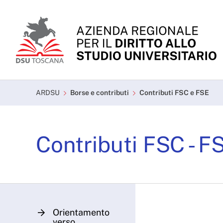
Skip to Main Content
Contributi FSC e FSE -
ARDSU
Borse e contributi
Contributi FSC e FSE
Contributi FSC - F
Orientamento
verso