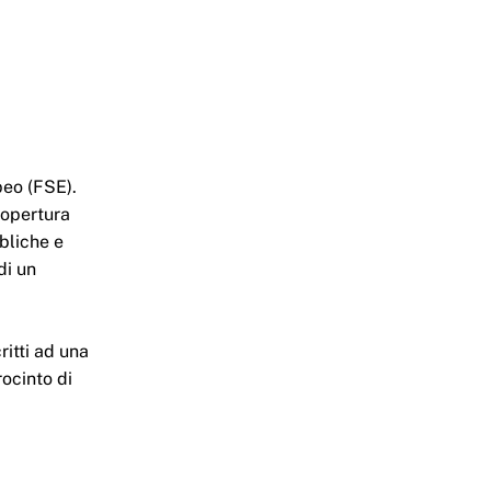
opeo (FSE).
copertura
bliche e
di un
ritti ad una
rocinto di