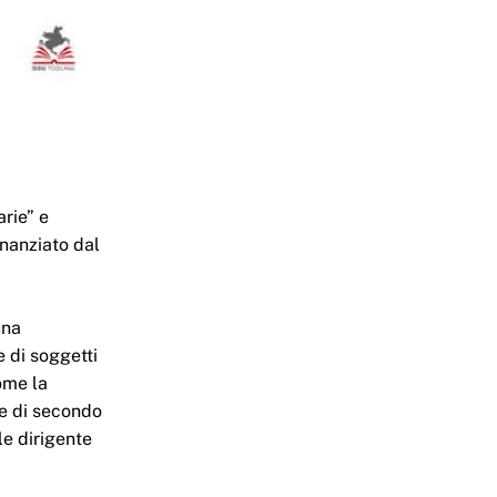
arie” e
inanziato dal
una
e di soggetti
come la
ie di secondo
le dirigente