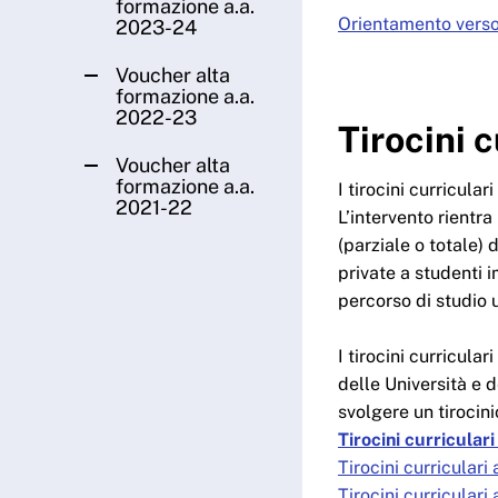
formazione a.a.
Orientamento verso 
2023-24
Voucher alta
formazione a.a.
2022-23
Tirocini c
Voucher alta
formazione a.a.
I tirocini curricula
2021-22
L’intervento rientr
(parziale o totale)
private a studenti i
percorso di studio u
I tirocini curricular
delle Università e d
svolgere un tirocini
Tirocini curricular
Tirocini curricular
Tirocini curricular