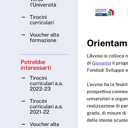
l’Università
Tirocini
curriculari
Voucher alta
formazione
Orientame
L’Avviso si colloca 
Potrebbe
di
Giovanisì
il proge
interessarti
Fondodi Sviluppo e
Tirocini
curriculari a.a.
L’avviso ha la final
2022-23
prospettiva conness
universitari e organ
Tirocini
realizzazione di pe
curriculari a.a.
2021-22
grado, di misure di
delle stesse scuole
Voucher alta