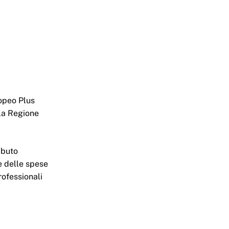
ropeo Plus
lla Regione
ibuto
e delle spese
rofessionali