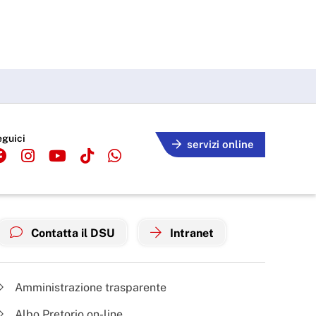
eguici
servizi online
Contatta il DSU
Intranet
Amministrazione trasparente
Albo Pretorio on-line