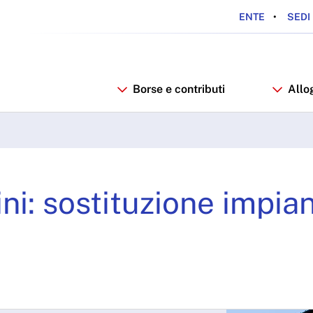
ENTE
SEDI 
Borse e contributi
Allo
si - ARDSU
i: sostituzione impian