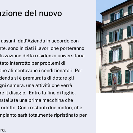
llazione del nuovo
assunti dall'Azienda in accordo con
, sono iniziati i lavori che porteranno
tizzazione della residenza universitaria
tato interrotto per problemi di
che alimentavano i condizionatori. Per
'Azienda si è premurata di dotare gli
ogni camera, una attività che verrà
e il disagio. Entro la fine di luglio,
installata una prima macchina che
ridotto. Con i restanti due motori, che
mpianto sarà totalmente ripristinato per
ra.