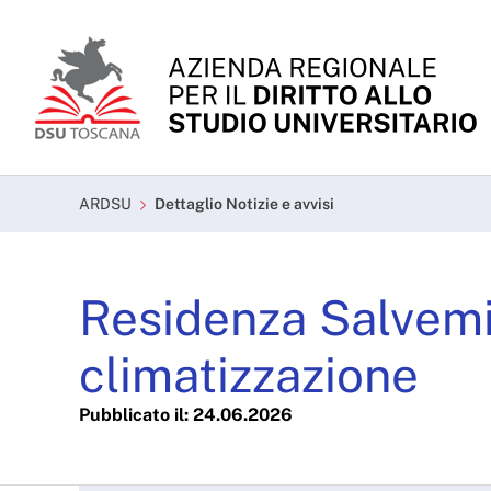
Skip to Main Content
Dettaglio Notizie e avvi
ARDSU
Dettaglio Notizie e avvisi
Residenza Salvemin
climatizzazione
Pubblicato il: 24.06.2026