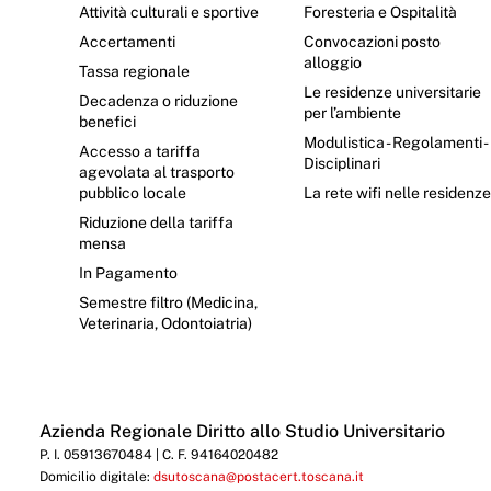
Attività culturali e sportive
Foresteria e Ospitalità
Accertamenti
Convocazioni posto
alloggio
Tassa regionale
Le residenze universitarie
Decadenza o riduzione
per l’ambiente
benefici
Modulistica - Regolamenti -
Accesso a tariffa
Disciplinari
agevolata al trasporto
pubblico locale
La rete wifi nelle residenz
Riduzione della tariffa
mensa
In Pagamento
Semestre filtro (Medicina,
Veterinaria, Odontoiatria)
Azienda Regionale Diritto allo Studio Universitario
P. I. 05913670484 | C. F. 94164020482
Domicilio digitale:
dsutoscana@postacert.toscana.it