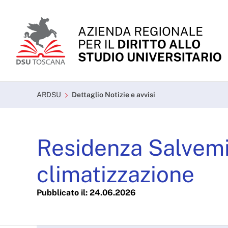
Skip to Main Content
Dettaglio Notizie e avvi
ARDSU
Dettaglio Notizie e avvisi
Residenza Salvemin
climatizzazione
Pubblicato il: 24.06.2026