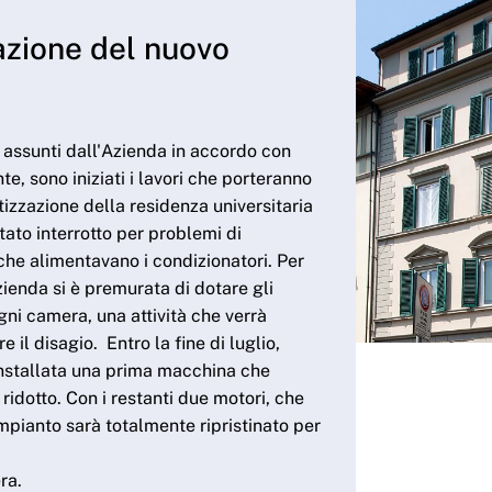
llazione del nuovo
assunti dall'Azienda in accordo con
, sono iniziati i lavori che porteranno
tizzazione della residenza universitaria
tato interrotto per problemi di
che alimentavano i condizionatori. Per
'Azienda si è premurata di dotare gli
ogni camera, una attività che verrà
e il disagio. Entro la fine di luglio,
installata una prima macchina che
ridotto. Con i restanti due motori, che
mpianto sarà totalmente ripristinato per
ra.