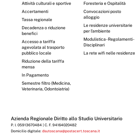
Attività culturali e sportive
Foresteria e Ospitalità
Accertamenti
Convocazioni posto
alloggio
Tassa regionale
Le residenze universitarie
Decadenza o riduzione
per l’ambiente
benefici
Modulistica - Regolamenti -
Accesso a tariffa
Disciplinari
agevolata al trasporto
pubblico locale
La rete wifi nelle residenz
Riduzione della tariffa
mensa
In Pagamento
Semestre filtro (Medicina,
Veterinaria, Odontoiatria)
Azienda Regionale Diritto allo Studio Universitario
P. I. 05913670484 | C. F. 94164020482
Domicilio digitale:
dsutoscana@postacert.toscana.it