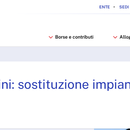
ENTE
SEDI 
Borse e contributi
Allo
si - ARDSU
i: sostituzione impian