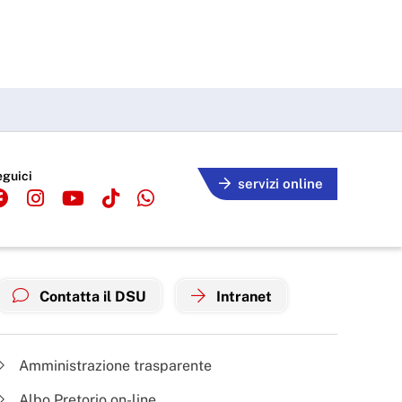
eguici
servizi online
Contatta il DSU
Intranet
Amministrazione trasparente
Albo Pretorio on-line