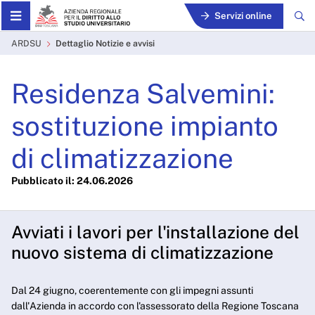
Skip to Main Content
Servizi online
Dettaglio Notizie e avvisi -
ARDSU
Dettaglio Notizie e avvisi
Residenza Salvemini:
sostituzione impianto
di climatizzazione
Pubblicato il: 24.06.2026
Avviati i lavori per l'installazione del
nuovo sistema di climatizzazione
Dal 24 giugno, coerentemente con gli impegni assunti
dall'Azienda in accordo con l'assessorato della Regione Toscana