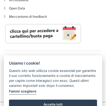
Open Data
Meccanismo di feedback
Azienda Regionale Diritto allo Studio Universitario
Usiamo i cookie!
P. I. 05913670484 | C. F. 94164020482
Domicilio digitale:
dsutoscana@postacert.toscana.it
Questo sito web utilizza cookie essenziali per garantire
(abilitato alla ricezione di soli messaggi di posta elettronica certificata)
il suo corretto funzionamento e cookie di tracciamento
per capire come interagisci con esso. Questi ultimi
saranno impostati solo dopo il consenso.
Fammi scegliere
Accetta tutti