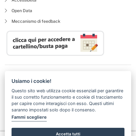
Open Data
Meccanismo di feedback
Azienda Regionale Diritto allo Studio Universitario
Usiamo i cookie!
P. I. 05913670484 | C. F. 94164020482
Domicilio digitale:
dsutoscana@postacert.toscana.it
Questo sito web utilizza cookie essenziali per garantire
(abilitato alla ricezione di soli messaggi di posta elettronica certificata)
il suo corretto funzionamento e cookie di tracciamento
per capire come interagisci con esso. Questi ultimi
saranno impostati solo dopo il consenso.
Fammi scegliere
Accetta tutti