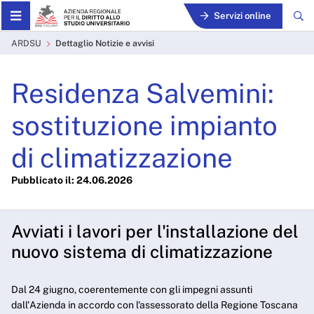
Skip to Main Content
Servizi online
Dettaglio Notizie e avvisi -
ARDSU
Dettaglio Notizie e avvisi
Residenza Salvemini:
sostituzione impianto
di climatizzazione
Pubblicato il: 24.06.2026
Avviati i lavori per l'installazione del
nuovo sistema di climatizzazione
Dal 24 giugno, coerentemente con gli impegni assunti
dall'Azienda in accordo con l'assessorato della Regione Toscana