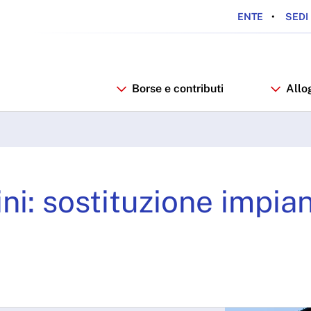
ENTE
SEDI 
Borse e contributi
Allo
si - ARDSU
i: sostituzione impian