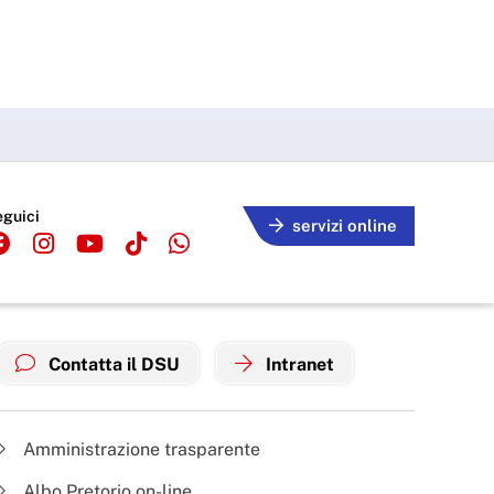
eguici
servizi online
Contatta il DSU
Intranet
Amministrazione trasparente
Albo Pretorio on-line