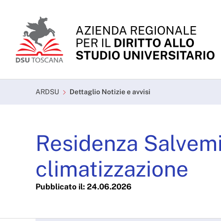
Skip to Main Content
Dettaglio Notizie e avvi
ARDSU
Dettaglio Notizie e avvisi
Residenza Salvemin
climatizzazione
Pubblicato il: 24.06.2026