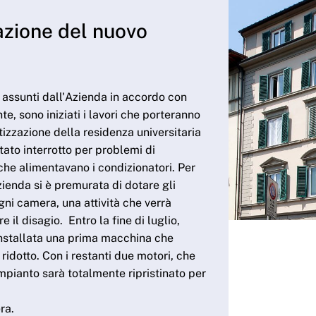
llazione del nuovo
assunti dall'Azienda in accordo con
, sono iniziati i lavori che porteranno
tizzazione della residenza universitaria
tato interrotto per problemi di
che alimentavano i condizionatori. Per
'Azienda si è premurata di dotare gli
ogni camera, una attività che verrà
e il disagio. Entro la fine di luglio,
installata una prima macchina che
ridotto. Con i restanti due motori, che
mpianto sarà totalmente ripristinato per
ra.