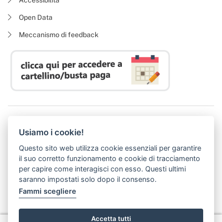
Open Data
Meccanismo di feedback
Azienda Regionale Diritto allo Studio Universitario
Usiamo i cookie!
P. I. 05913670484 | C. F. 94164020482
Domicilio digitale:
dsutoscana@postacert.toscana.it
Questo sito web utilizza cookie essenziali per garantire
(abilitato alla ricezione di soli messaggi di posta elettronica certificata)
il suo corretto funzionamento e cookie di tracciamento
per capire come interagisci con esso. Questi ultimi
saranno impostati solo dopo il consenso.
Fammi scegliere
Accetta tutti