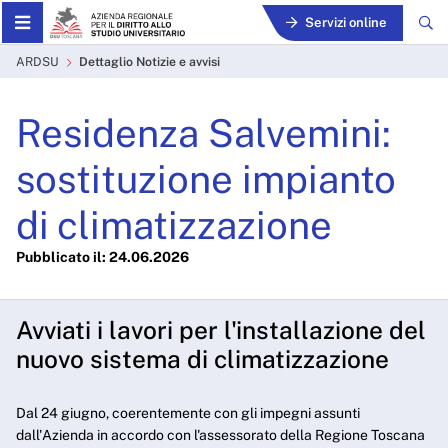
Skip to Main Content
Servizi online
Dettaglio Notizie e avvisi -
ARDSU
Dettaglio Notizie e avvisi
Residenza Salvemini:
sostituzione impianto
di climatizzazione
Pubblicato il: 24.06.2026
Avviati i lavori per l'installazione del
nuovo sistema di climatizzazione
Dal 24 giugno, coerentemente con gli impegni assunti
dall'Azienda in accordo con l'assessorato della Regione Toscana