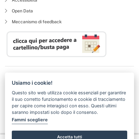
Open Data
Meccanismo di feedback
Azienda Regionale Diritto allo Studio Universitario
Usiamo i cookie!
P. I. 05913670484 | C. F. 94164020482
Domicilio digitale:
dsutoscana@postacert.toscana.it
Questo sito web utilizza cookie essenziali per garantire
(abilitato alla ricezione di soli messaggi di posta elettronica certificata)
il suo corretto funzionamento e cookie di tracciamento
per capire come interagisci con esso. Questi ultimi
saranno impostati solo dopo il consenso.
Fammi scegliere
Accetta tutti