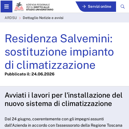
Skip to Main Content
Servizi online
Dettaglio Notizie e avvisi -
ARDSU
Dettaglio Notizie e avvisi
Residenza Salvemini:
sostituzione impianto
di climatizzazione
Pubblicato il: 24.06.2026
Avviati i lavori per l'installazione del
nuovo sistema di climatizzazione
Dal 24 giugno, coerentemente con gli impegni assunti
dall'Azienda in accordo con l'assessorato della Regione Toscana