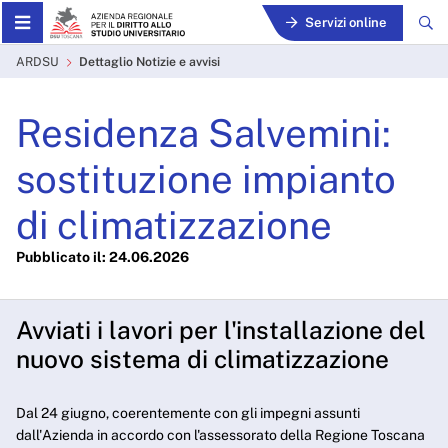
Skip to Main Content
Servizi online
Dettaglio Notizie e avvisi -
ARDSU
Dettaglio Notizie e avvisi
Residenza Salvemini:
sostituzione impianto
di climatizzazione
Pubblicato il: 24.06.2026
Avviati i lavori per l'installazione del
nuovo sistema di climatizzazione
Dal 24 giugno, coerentemente con gli impegni assunti
dall'Azienda in accordo con l'assessorato della Regione Toscana