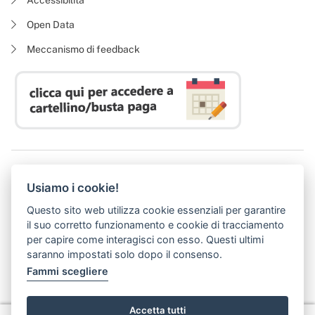
Open Data
Meccanismo di feedback
Azienda Regionale Diritto allo Studio Universitario
Usiamo i cookie!
P. I. 05913670484 | C. F. 94164020482
Domicilio digitale:
dsutoscana@postacert.toscana.it
Questo sito web utilizza cookie essenziali per garantire
(abilitato alla ricezione di soli messaggi di posta elettronica certificata)
il suo corretto funzionamento e cookie di tracciamento
per capire come interagisci con esso. Questi ultimi
saranno impostati solo dopo il consenso.
Fammi scegliere
Accetta tutti