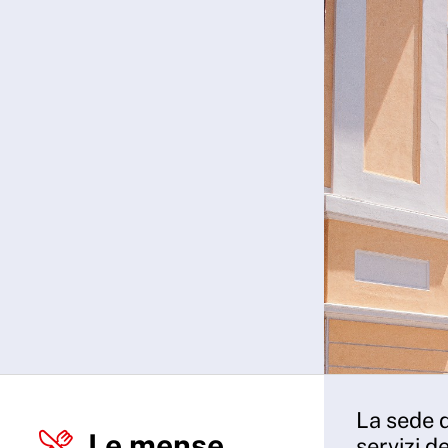
La sede d
Le mense
servizi de