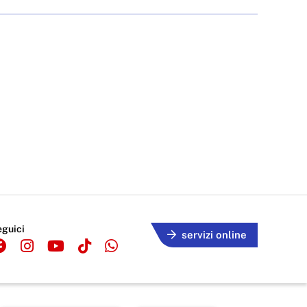
eguici
servizi online