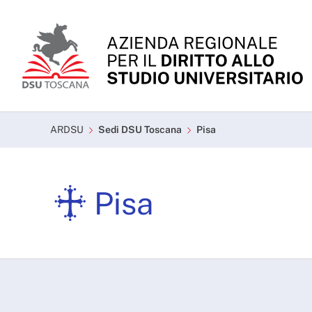
Skip to Main Content
Pisa - ARDSU
ARDSU
Sedi DSU Toscana
Pisa
Pisa