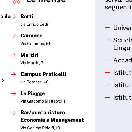
seguenti 
o da
Betti
via Enrico Betti
Univer
Cammeo
Scuola
Via Cammeo, 51
Lingui
Martiri
Accade
Via Martiri, 7
Istitu
Campus Praticelli
, 2
via Berchet, 40
Istitu
Le Piagge
Istitu
Via Giacomo Matteotti, 11
Bar/punto ristoro
Economia e Management
Via Cosimo Ridolfi, 10