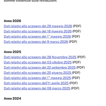
somme trattenute sulle retribuzioni.
Enti controllati
Attività e procedimenti
Anno 2026
Provvedimenti
Dati relativi allo sciopero del 29 maggio 2026
(PDF)
Provvedimenti organi indirizzo politico
Dati relativi allo sciopero del 18 maggio 2026
(PDF)
Dati relativi allo sciopero del 1° maggio 2026
(PDF)
Provvedimenti dirigenti amministrativi
Dati relativi allo sciopero del 9 marzo 2026
(PDF)
Controlli sulle imprese
Anno 2025
Dati relativi allo sciopero del 28 Novembre 2025
(PDF)
Bandi di gara e contratti
Dati relativi allo sciopero del 03 ottobre 2025
(PDF)
Dati relativi allo sciopero del 22 settembre 2025
(PDF)
Sovvenzioni, contributi, sussidi, vantaggi economici
Dati relativi allo sciopero del 20 giugno 2025
(PDF)
Dati relativi allo sciopero del 1° maggio 2025
(PDF)
Bilanci
Dati relativi allo sciopero dell'11 aprile 2025
(PDF)
Beni immobili e gestione patrimonio
Dati relativi allo sciopero del 08 marzo 2025
(PDF)
Controlli e rilievi sull'amministrazione
Anno 2024