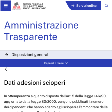
Skip to Main Content
Servizi online
Dati adesioni scioperi - AR
Amministrazione
Trasparente
Disposizioni generali
Espandi il menu
Organizzazione
Consulenti e collaboratori
Dati adesioni scioperi
Personale
Bandi di concorso
In ottemperanza a quanto disposto dall’art. 5 della legge 146/90,
aggiornato dalla legge 83/2000, vengono pubblicati il numero
Performance
dei dipendenti che hanno aderito agli scioperi e l’ammontare delle