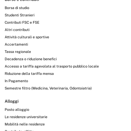
Servizi erogati
Borsa di studio
Pagamenti dell'amministrazione
Studenti Stranieri
Contributi FSC e FSE
Opere pubbliche
Altri contributi
Attività culturali e sportive
Pianificazione e governo del territorio
Accertamenti
Informazioni ambientali
Tassa regionale
Decadenza o riduzione benefici
Interventi straordinari e di emergenza
Accesso a tariffa agevolata al trasporto pubblico locale
Altri contenuti
Riduzione della tariffa mensa
In Pagamento
Attuazione misure PNRR
Semestre filtro (Medicina, Veterinaria, Odontoiatria)
Alloggi
Posto alloggio
Le residenze universitarie
Mobilità nelle residenze