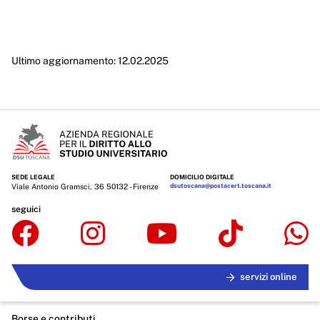
Enti controllati
Attività e procedimenti
Ultimo aggiornamento: 12.02.2025
Provvedimenti
Provvedimenti organi indirizzo politico
Provvedimenti dirigenti amministrativi
Controlli sulle imprese
Bandi di gara e contratti
SEDE LEGALE
DOMICILIO DIGITALE
Viale Antonio Gramsci, 36 50132 - Firenze
dsutoscana@postacert.toscana.it
Sovvenzioni, contributi, sussidi, vantaggi economici
seguici
Bilanci
Beni immobili e gestione patrimonio
servizi online
Controlli e rilievi sull'amministrazione
Borse e contributi