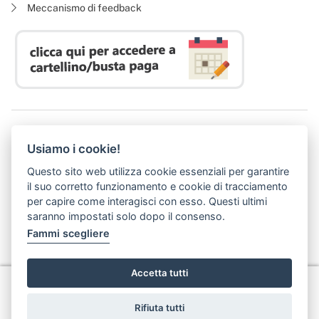
Meccanismo di feedback
Azienda Regionale Diritto allo Studio Universitario
Usiamo i cookie!
P. I. 05913670484 | C. F. 94164020482
Domicilio digitale:
dsutoscana@postacert.toscana.it
Questo sito web utilizza cookie essenziali per garantire
(abilitato alla ricezione di soli messaggi di posta elettronica certificata)
il suo corretto funzionamento e cookie di tracciamento
per capire come interagisci con esso. Questi ultimi
saranno impostati solo dopo il consenso.
Fammi scegliere
Accetta tutti
Privacy
Rifiuta tutti