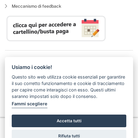
Meccanismo di feedback
Azienda Regionale Diritto allo Studio Universitario
Usiamo i cookie!
P. I. 05913670484 | C. F. 94164020482
Domicilio digitale:
dsutoscana@postacert.toscana.it
Questo sito web utilizza cookie essenziali per garantire
(abilitato alla ricezione di soli messaggi di posta elettronica certificata)
il suo corretto funzionamento e cookie di tracciamento
per capire come interagisci con esso. Questi ultimi
saranno impostati solo dopo il consenso.
Fammi scegliere
Accetta tutti
Privacy
Rifiuta tutti