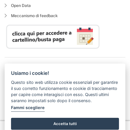
Open Data
Meccanismo di feedback
Azienda Regionale Diritto allo Studio Universitario
Usiamo i cookie!
P. I. 05913670484 | C. F. 94164020482
Domicilio digitale:
dsutoscana@postacert.toscana.it
Questo sito web utilizza cookie essenziali per garantire
(abilitato alla ricezione di soli messaggi di posta elettronica certificata)
il suo corretto funzionamento e cookie di tracciamento
per capire come interagisci con esso. Questi ultimi
saranno impostati solo dopo il consenso.
Fammi scegliere
Accetta tutti
Privacy