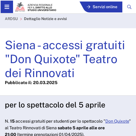
Skip to Main Content
Servizi online
Siena - accessi gratuiti "Do
ARDSU
Dettaglio Notizie e avvisi
Siena - accessi gratuiti
"Don Quixote" Teatro
dei Rinnovati
Pubblicato il: 20.03.2025
per lo spettacolo del 5 aprile
N.
15
accessi gratuiti per studenti per lo spettacolo "
Don Quixote
"
al Teatro Rinnovati di Siena
sabato 5 aprile alle ore
21:00
(termine prenotazioni 01/04/2025).