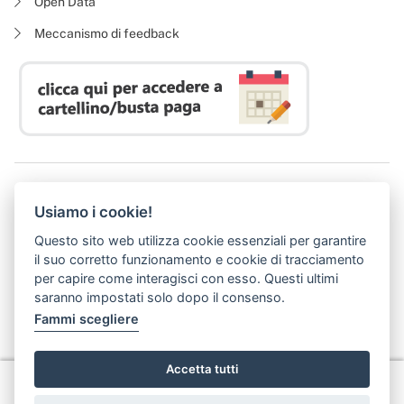
Open Data
Meccanismo di feedback
Azienda Regionale Diritto allo Studio Universitario
Usiamo i cookie!
P. I. 05913670484 | C. F. 94164020482
Domicilio digitale:
dsutoscana@postacert.toscana.it
Questo sito web utilizza cookie essenziali per garantire
(abilitato alla ricezione di soli messaggi di posta elettronica certificata)
il suo corretto funzionamento e cookie di tracciamento
per capire come interagisci con esso. Questi ultimi
saranno impostati solo dopo il consenso.
Fammi scegliere
Accetta tutti
Privacy