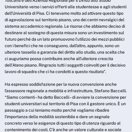
Toscana e dell'Azienda Regionale per il Diritto allo Studio
Universitario verso i servizi offerti alle studentesse e agli studenti
dell’Università di Pisa. Ci tenevamo molto ad attivare questo tipo
di agevolazione sul territorio pisano, uno dei centri nevralgici del
sistema accademico regionale. Le risorse che abbiamo deciso di
destinare al sostegno di questa misura sono un investimento sul
futuro perché da un lato promuovono l'utilizzo dei mezzi pubblici
con i benefici che ne conseguono, dall'altro, appunto, sono un
ulteriore tassello a garanzia del diritto allo studio, una scelta che
ci auguriamo possa contribuire anche all'ulteriore crescita
dell'Ateno pisano. Ringrazio tutti i soggetti coinvolti per il decisivo
lavoro di squadra che ci ha condotti a questo risultato”.
Ha espresso soddisfazione per la nuova convenzione anche
l’assessore regionale a mobilità e infrastrutture, Stefano Baccelli.
“Siamo contenti – ha detto Baccelli – di avviare la convenzione per
studenti universitari sul territorio di Pisa con il gestore unico. È un
passaggio a cui teniamo molto perché vogliamo ribadire
l’importanza della mobilità sostenibile e dare un segnale
concreto verso le esigenze di questo tipo di utenza riguardo al
contenimento dei costi. C’è anche un valore culturale e sociale