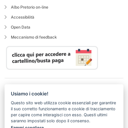
Albo Pretorio on-line
Accessibilità
Open Data
Meccanismo di feedback
Azienda Regionale Diritto allo Studio Universitario
Usiamo i cookie!
P. I. 05913670484 | C. F. 94164020482
Domicilio digitale:
dsutoscana@postacert.toscana.it
Questo sito web utilizza cookie essenziali per garantire
(abilitato alla ricezione di soli messaggi di posta elettronica certificata)
il suo corretto funzionamento e cookie di tracciamento
per capire come interagisci con esso. Questi ultimi
saranno impostati solo dopo il consenso.
Fammi scegliere