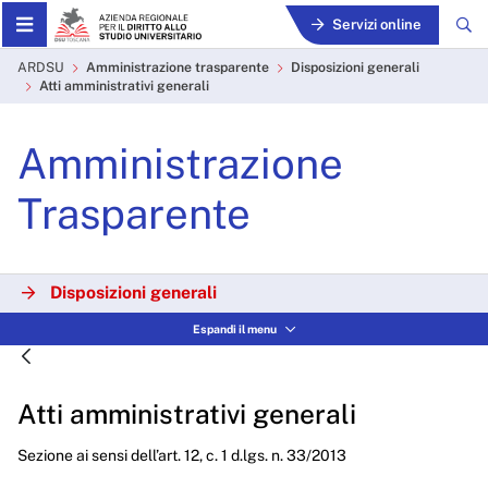
Skip to Main Content
Servizi online
Atti amministrativi general
ARDSU
Amministrazione trasparente
Disposizioni generali
Atti amministrativi generali
Amministrazione
Trasparente
Disposizioni generali
Espandi il menu
Organizzazione
Consulenti e collaboratori
Atti amministrativi generali
Personale
Sezione ai sensi dell’art. 12, c. 1 d.lgs. n. 33/2013
Bandi di concorso