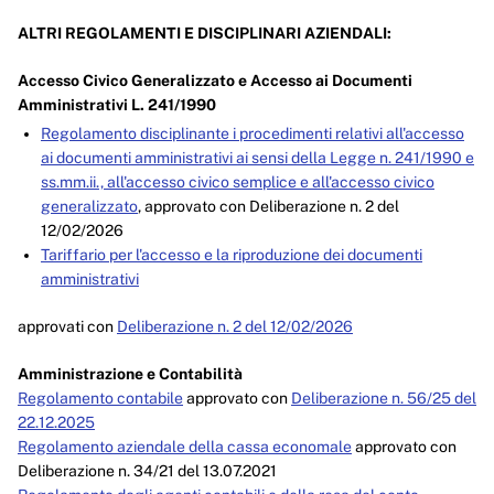
Controlli e rilievi sull'amministrazione
ALTRI REGOLAMENTI E DISCIPLINARI AZIENDALI:
Servizi erogati
Accesso Civico Generalizzato e Accesso ai Documenti
Amministrativi L. 241/1990
Pagamenti dell'amministrazione
Regolamento disciplinante i procedimenti relativi all'accesso
Opere pubbliche
ai documenti amministrativi ai sensi della Legge n. 241/1990 e
ss.mm.ii., all'accesso civico semplice e all'accesso civico
Pianificazione e governo del territorio
generalizzato
, approvato con Deliberazione n. 2 del
12/02/2026
Informazioni ambientali
Tariffario per l'accesso e la riproduzione dei documenti
amministrativi
Interventi straordinari e di emergenza
approvati con
Deliberazione n. 2 del 12/02/2026
Altri contenuti
Amministrazione e Contabilità
Attuazione misure PNRR
Regolamento contabile
approvato con
Deliberazione n. 56/25 del
22.12.2025
Regolamento aziendale della cassa economale
approvato con
Deliberazione n. 34/21 del 13.07.2021