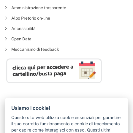
Amministrazione trasparente
Albo Pretorio on-line
Accessibilità
Open Data
Meccanismo di feedback
Azienda Regionale Diritto allo Studio Universitario
Usiamo i cookie!
P. I. 05913670484 | C. F. 94164020482
Domicilio digitale:
dsutoscana@postacert.toscana.it
Questo sito web utilizza cookie essenziali per garantire
(abilitato alla ricezione di soli messaggi di posta elettronica certificata)
il suo corretto funzionamento e cookie di tracciamento
per capire come interagisci con esso. Questi ultimi