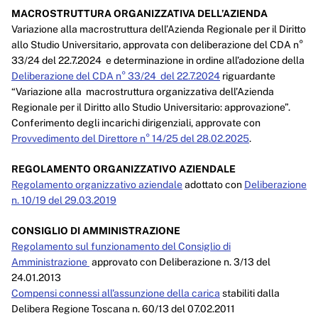
MACROSTRUTTURA ORGANIZZATIVA DELL’AZIENDA
Performance
Variazione alla macrostruttura dell’Azienda Regionale per il Diritto
allo Studio Universitario, approvata con deliberazione del CDA n°
Enti controllati
33/24 del 22.7.2024 e determinazione in ordine all’adozione della
Attività e procedimenti
Deliberazione del CDA n° 33/24 del 22.7.2024
riguardante
“Variazione alla macrostruttura organizzativa dell’Azienda
Provvedimenti
Regionale per il Diritto allo Studio Universitario: approvazione”.
Conferimento degli incarichi dirigenziali, approvate con
Provvedimenti organi indirizzo politico
Provvedimento del Direttore n° 14/25 del 28.02.2025
.
Provvedimenti dirigenti amministrativi
REGOLAMENTO ORGANIZZATIVO AZIENDALE
Controlli sulle imprese
Regolamento organizzativo aziendale
adottato con
Deliberazione
n. 10/19 del 29.03.2019
Bandi di gara e contratti
CONSIGLIO DI AMMINISTRAZIONE
Sovvenzioni, contributi, sussidi, vantaggi economici
Regolamento sul funzionamento del Consiglio di
Amministrazione
approvato con Deliberazione n. 3/13 del
Bilanci
24.01.2013
Compensi connessi all'assunzione della carica
stabiliti dalla
Beni immobili e gestione patrimonio
Delibera Regione Toscana n. 60/13 del 07.02.2011