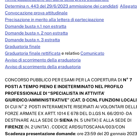
Determina n. 443 del 29/6/2023 ammissione dei candidati
Allegato
Convocazione prova attitudinale
Precisazione in merito alla lettera di partecipazione
Domande busta n.1 non estratta
Domande busta n. 2 non estratta
Domande busta n. 3 estratta
Graduatoria finale
Graduatoria finale rettificata
e relativo
Comunicato
Avviso di scorrimento della graduatoria
Avviso di scorrimento della graduatoria
CONCORSO PUBBLICO PER ESAMI PER LA COPERTURA DI
N° 7
POSTI A TEMPO PIENO E INDETERMINATO NEL PROFILO
PROFESSIONALE DI “SPECIALISTA IN ATTIVITA’
GIURIDICO/AMMINISTRATIVE” (CAT. D CCNL FUNZIONI LOCALI
DI CUI N° 2 POSTI INTERAMENTE RISERVATI AI VOLONTARI DELL
FORZE ARMATE EX ARTT. 1014 E 678 DEL D.LGS N. 66/2010 - DA
DESTINARE ALLA SEDE DI
SIENA
(N. 5 UNITA’) E ALLA SEDE DI
FIRENZE
(N. 2 UNITA’) . CODICE ARDSUTOSCANA/003/CON
Scadenza presentazione domande
: ore 23:59 del 20 gennaio 202