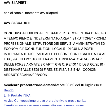
AVVISI APERTI
Enti controllati
non ci sono al momento avvisi aperti
Attività e procedimenti
Provvedimenti
AVVISI SCADUTI
Provvedimenti organi indirizzo politico
CONCORSO PUBBLICO PER ESAMI PER LA COPERTURA DI N.6 PO
A TEMPO PIENO E INDETERMINATO AREA “ISTRUTTORE” PROFIL
Provvedimenti dirigenti amministrativi
PROFESSIONALE “ISTRUTTORE DEI SERVIZI AMMINISTRATIVI ED
ECONOMICI” (CCNL FUNZIONI LOCALI) – DI CUI N.2 POSTI
Controlli sulle imprese
INTERAMENTE RISERVATI ALLE PERSONE CON DISABILITÀ EX ART
Bandi di gara e contratti
L. 68/99 E N.1 POSTO INTERAMENTE RISERVATO AI VOLONTARI
DELLE FORZE ARMATE EX ARTT. 678 C. 9 E 1014 D.LGS. 66/2010 –
Sovvenzioni, contributi, sussidi, vantaggi economici
DESTINAREALLE SEDI DI FIRENZE, PISA E SIENA – CODICE:
ARDSUTOSCANA/008/CON
Bilanci
Scadenza presentazione domande:
ore 23:59 del 10 luglio 2025
Beni immobili e gestione patrimonio
Bando
Link Portale INPA
Controlli e rilievi sull'amministrazione
Avviso Convocazione prove pre-selettiva e prova scritta
Candidati ammessi con riserva alla prova preselettiva