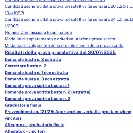
Servizi erogati
Candidati esonerati dalla prova preselettiva (ai sensi art. 20 c.2 bis L.
104/1992)
Pagamenti dell'amministrazione
Candidati esonerati dalla prova preselettiva (ai sensi art. 24 c.5 bis L
1/2009)
Opere pubbliche
Nomina Commissione Esaminatrice
Pianificazione e governo del territorio
Modalità di espletamento e criteri valutazione prova scritta
Modalità di svolgimento della preselezione e della prova scritta
Informazioni ambientali
Risultati della prova preselettiva del 30/07/2025
Domande busta n. 2 estratta
Interventi straordinari e di emergenza
Correttore busta n. 2
Domande busta n. 1 non estratta
Altri contenuti
Domande busta n. 3 non estratta
Domande prova scritta busta n. 1
Attuazione misure PNRR
Domande prova scritta busta n. 2 (estratta)
Domande prova scritta busta n. 3
Graduatoria finale
Provvedimento n. 121/25: Approvazione verbali e proclamazione
vincitori
Allegato a - graduatoria finale
Allegato c - vincitori