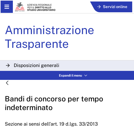
Skip to Main Content
Servizi online
Bandi di concorso per temp
Amministrazione
Trasparente
Disposizioni generali
Espandi il menu
Organizzazione
Consulenti e collaboratori
Bandi di concorso per tempo
Personale
indeterminato
Bandi di concorso
Sezione ai sensi dell’art. 19 d.lgs. 33/2013
Performance